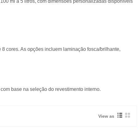
00 ml a 5 litros, com dimensões personalizadas disponíveis
té 8 cores. As opções incluem laminação fosca/brilhante,
com base na seleção do revestimento interno.
View as