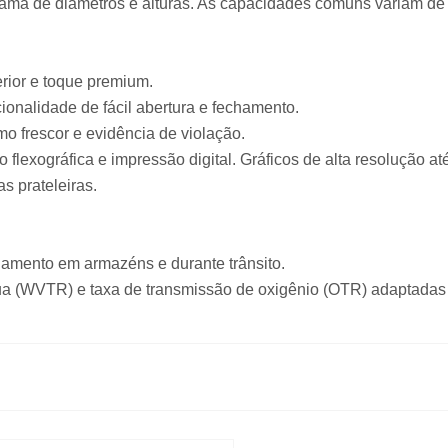
ma de diâmetros e alturas. As capacidades comuns variam de 1
rior e toque premium.
onalidade de fácil abertura e fechamento.
mo frescor e evidência de violação.
 flexográfica e impressão digital. Gráficos de alta resolução a
s prateleiras.
hamento em armazéns e durante trânsito.
ua (WVTR) e taxa de transmissão de oxigênio (OTR) adaptadas 