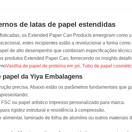
rnos de latas de papel estendidas
ofisticadas, os Extended Paper Can Products emergiram como 
excecional, estes recipientes estão a revolucionar a forma co
papel de alto desempenho que combinam especificações técnic
os produtos Extended Paper Can, fornecendo os insights deta
omo
Vasilha de papel de proteína em pó
,
Tubo de papel cosmétic
de papel da Yiya Embalagens
trução precisa. Abaixo estão os parâmetros fundamentais que g
apresentando:
o FSC ou papel artístico impresso personalizado para marca.
para rigidez estrutural e resistência à compressão.
 alimentar, laminado de folha de alumínio ou outros materiais 