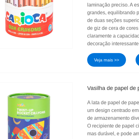
laminação preciso. A e
grandes, equilibrando p
de duas seções superio
de giz de cera de core
claramente a capacida
decoração interessant
Veja mais >>
Vasilha de papel de 
A lata de papel de pap
um design centrado em 
de armazenamento divert
O recipiente de papel ci
mas durável, e pode ar